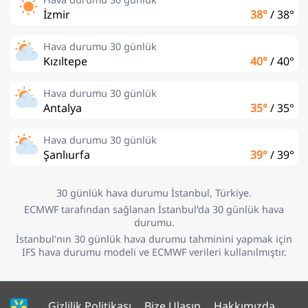
İzmir
38°
/
38°
Hava durumu 30 günlük
Kızıltepe
40°
/
40°
Hava durumu 30 günlük
Antalya
35°
/
35°
Hava durumu 30 günlük
Şanlıurfa
39°
/
39°
30 günlük hava durumu İstanbul, Türkiye.
ECMWF tarafından sağlanan İstanbul'da 30 günlük hava
durumu.
İstanbul'nın 30 günlük hava durumu tahminini yapmak için
IFS hava durumu modeli ve ECMWF verileri kullanılmıştır.
Gizlilik Politikası
Bize Ulaşın
Hakkımızda