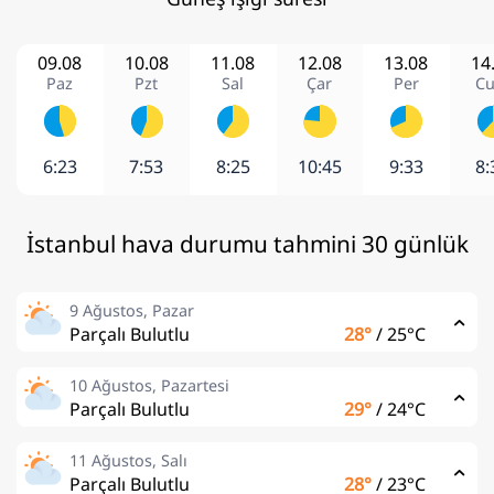
09.08
10.08
11.08
12.08
13.08
14
Paz
Pzt
Sal
Çar
Per
C
6:23
7:53
8:25
10:45
9:33
8:
İstanbul hava durumu tahmini 30 günlük
9 Ağustos, Pazar
Parçalı Bulutlu
28°
/
25°C
10 Ağustos, Pazartesi
Parçalı Bulutlu
29°
/
24°C
11 Ağustos, Salı
Parçalı Bulutlu
28°
/
23°C