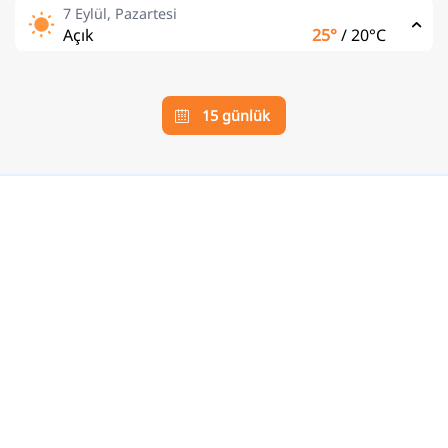
7 Eylül, Pazartesi
Açık
25°
/
20°C
15 günlük