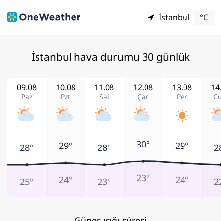
İstanbul
°C
İstanbul hava durumu 30 günlük
09.08
10.08
11.08
12.08
13.08
14
Paz
Pzt
Sal
Çar
Per
C
30°
29°
29°
28°
28°
2
23°
24°
24°
25°
23°
2
Güneş ışığı süresi