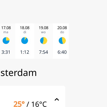
17.08
18.08
19.08
20.08
21.08
22.08
ma
di
wo
do
vr
za
3:31
1:12
7:54
6:40
2:14
5:21
msterdam
25°
/
16°C