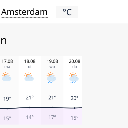
Amsterdam
°C
en
17.08
18.08
19.08
20.08
21.08
22.08
ma
di
wo
do
vr
za
22°
21°
21°
21°
20°
19°
15°
14°
17°
16°
15°
15°