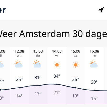
eer Amsterdam 30 dag
.08
12.08
13.08
14.08
15.08
16.08
di
wo
do
vr
za
zo
34°
31°
26°
26°
1°
20°
21°
17°
14°
19°
3°
16°