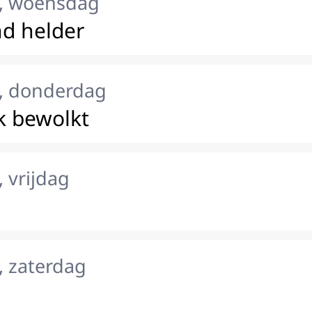
, woensdag
d helder
, donderdag
k bewolkt
 vrijdag
, zaterdag