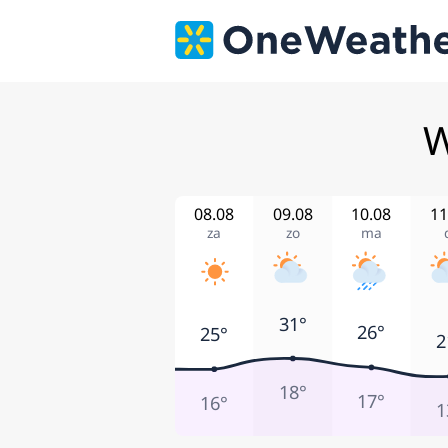
W
08.08
09.08
10.08
11
za
zo
ma
31°
26°
25°
2
18°
17°
16°
1