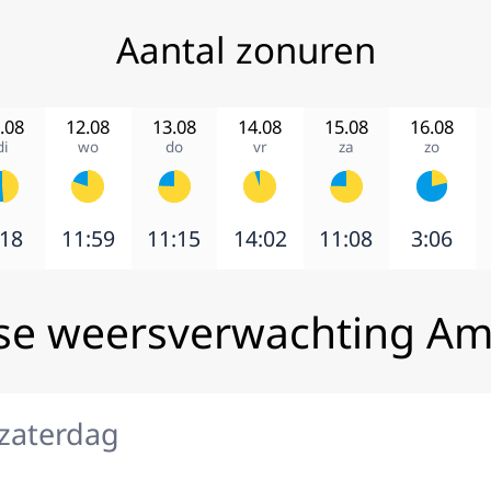
Aantal zonuren
.08
12.08
13.08
14.08
15.08
16.08
di
wo
do
vr
za
zo
:18
11:59
11:15
14:02
11:08
3:06
se weersverwachting A
 zaterdag