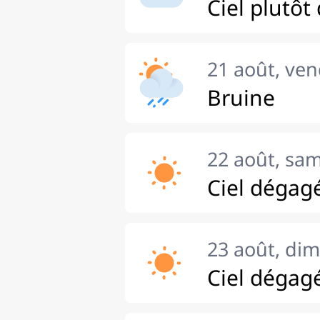
Ciel plutôt
21 août, ven
Bruine
22 août, sa
Ciel dégag
23 août, di
Ciel dégag