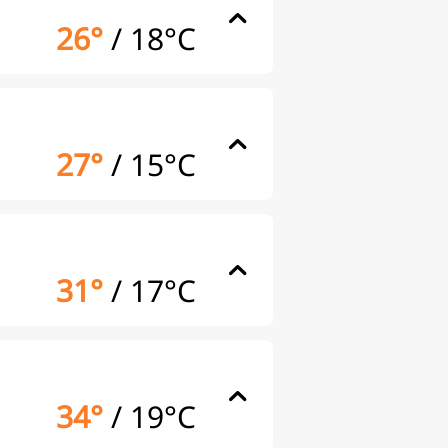
26°
/
18°C
27°
/
15°C
31°
/
17°C
34°
/
19°C