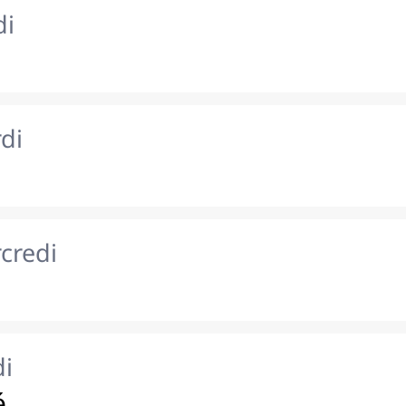
di
di
credi
di
é