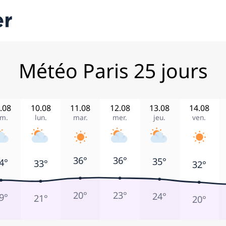
Météo Paris 25 jours
.08
10.08
11.08
12.08
13.08
14.08
im.
lun.
mar.
mer.
jeu.
ven.
36°
36°
35°
4°
33°
32°
20°
23°
24°
9°
21°
20°