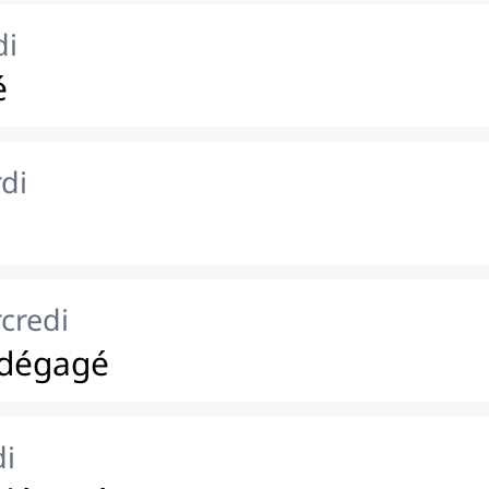
di
é
di
credi
 dégagé
di