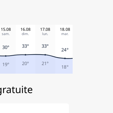
15.08
16.08
17.08
18.08
19.08
20.08
sam.
dim.
lun.
mar.
mer.
jeu.
33°
33°
30°
25°
25°
24°
20°
21°
19°
17°
18°
18°
gratuite