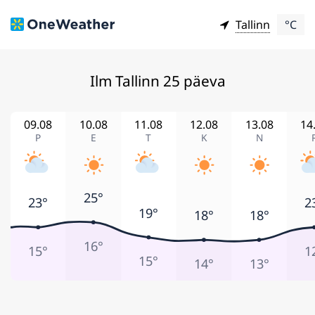
Tallinn
°C
Ilm Tallinn 25 päeva
09.08
10.08
11.08
12.08
13.08
14
P
E
T
K
N
25°
23°
2
19°
18°
18°
16°
15°
1
15°
14°
13°