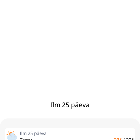
Ilm 25 päeva
Ilm 25 päeva
Tartu
23°
/
23°