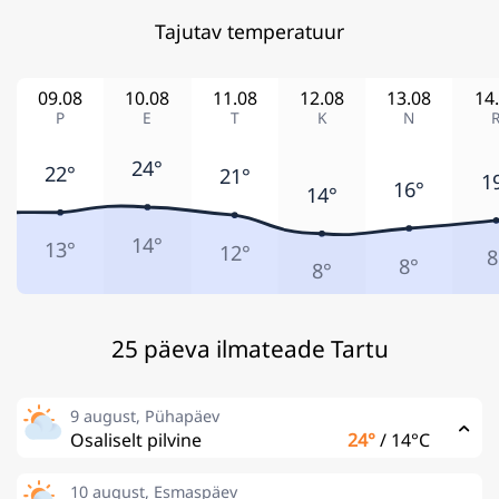
Tajutav temperatuur
09.08
10.08
11.08
12.08
13.08
14
P
E
T
K
N
24°
22°
21°
1
16°
14°
14°
13°
12°
8
8°
8°
25 päeva ilmateade Tartu
9 august, Pühapäev
Osaliselt pilvine
24°
/
14°C
10 august, Esmaspäev