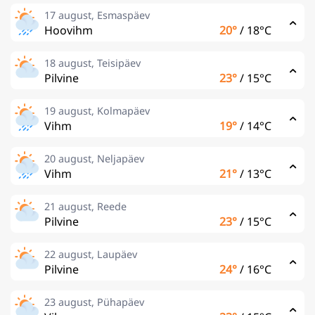
17 august, Esmaspäev
Hoovihm
20°
/
18°C
18 august, Teisipäev
Pilvine
23°
/
15°C
19 august, Kolmapäev
Vihm
19°
/
14°C
20 august, Neljapäev
Vihm
21°
/
13°C
21 august, Reede
Pilvine
23°
/
15°C
22 august, Laupäev
Pilvine
24°
/
16°C
23 august, Pühapäev