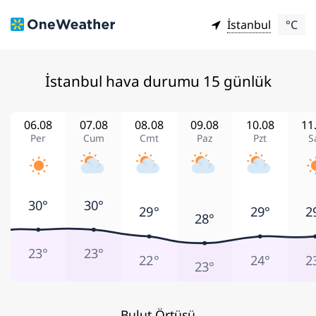
İstanbul
°C
İstanbul hava durumu 15 günlük
06.08
07.08
08.08
09.08
10.08
11
Per
Cum
Cmt
Paz
Pzt
S
30°
30°
29°
29°
2
28°
23°
23°
22°
24°
2
23°
Bulut Örtüsü