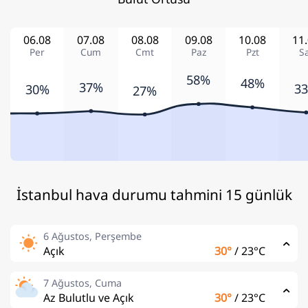
06.08
07.08
08.08
09.08
10.08
11
Per
Cum
Cmt
Paz
Pzt
S
58%
48%
37%
3
30%
27%
İstanbul hava durumu tahmini 15 günlük
6 Ağustos, Perşembe
Açık
30°
/
23°C
7 Ağustos, Cuma
Az Bulutlu ve Açık
30°
/
23°C