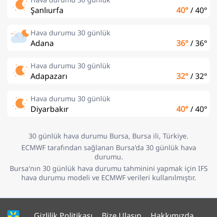
Şanlıurfa
40°
/
40°
Hava durumu 30 günlük
Adana
36°
/
36°
Hava durumu 30 günlük
Adapazarı
32°
/
32°
Hava durumu 30 günlük
Diyarbakır
40°
/
40°
30 günlük hava durumu Bursa, Bursa ili, Türkiye.
ECMWF tarafından sağlanan Bursa'da 30 günlük hava
durumu.
Bursa'nın 30 günlük hava durumu tahminini yapmak için IFS
hava durumu modeli ve ECMWF verileri kullanılmıştır.
Gizlilik Politikası
Bize Ulaşın
Hakkımızda