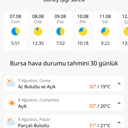
07.08
08.08
09.08
10.08
11.08
12
Cum
Cmt
Paz
Pzt
Sal
Ç
5:51
12:35
7:02
10:18
9:22
13
Bursa hava durumu tahmini 30 günlük
7 Ağustos, Cuma
Az Bulutlu ve Açık
32°
/
19°C
8 Ağustos, Cumartesi
Açık
32°
/
20°C
9 Ağustos, Pazar
Parçalı Bulutlu
31°
/
21°C