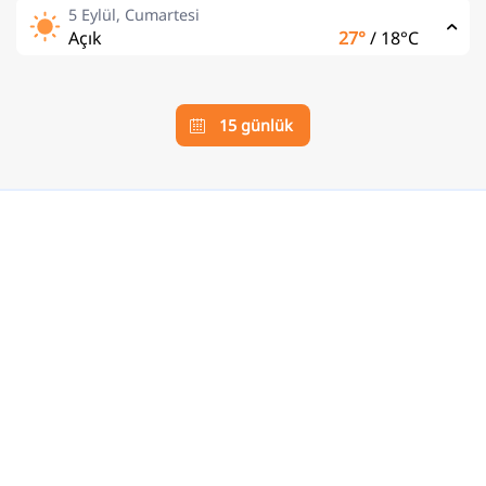
5 Eylül, Cumartesi
Açık
27°
/
18°C
15 günlük