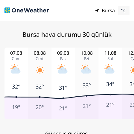
Bursa
°C
Bursa hava durumu 30 günlük
07.08
08.08
09.08
10.08
11.08
12
Cum
Cmt
Paz
Pzt
Sal
Ç
34°
3
33°
32°
32°
31°
21°
2
21°
19°
20°
21°
Güneş ışığı süresi