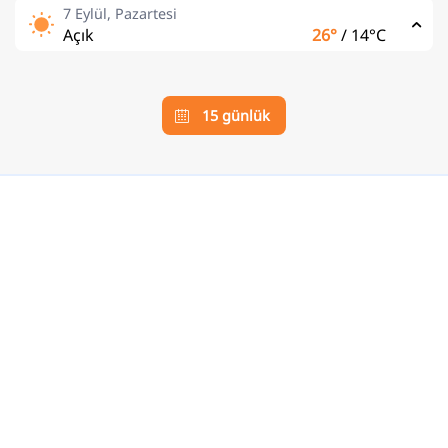
7 Eylül, Pazartesi
Açık
26°
/
14°C
15 günlük