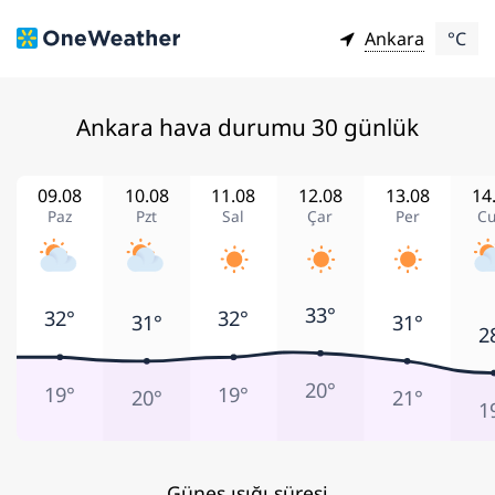
Ankara
°C
Ankara hava durumu 30 günlük
09.08
10.08
11.08
12.08
13.08
14
Paz
Pzt
Sal
Çar
Per
C
33°
32°
32°
31°
31°
2
20°
19°
19°
20°
21°
1
Güneş ışığı süresi