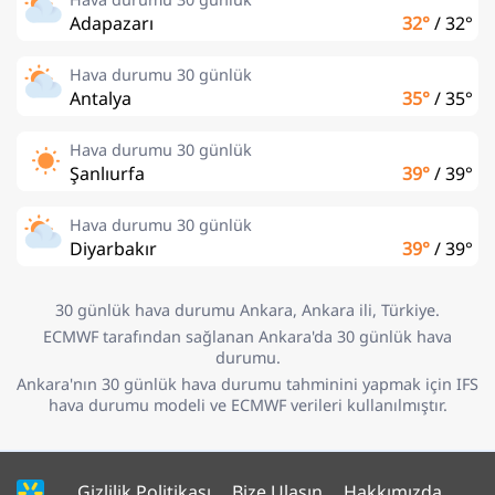
Adapazarı
32°
/
32°
Hava durumu 30 günlük
Antalya
35°
/
35°
Hava durumu 30 günlük
Şanlıurfa
39°
/
39°
Hava durumu 30 günlük
Diyarbakır
39°
/
39°
30 günlük hava durumu Ankara, Ankara ili, Türkiye.
ECMWF tarafından sağlanan Ankara'da 30 günlük hava
durumu.
Ankara'nın 30 günlük hava durumu tahminini yapmak için IFS
hava durumu modeli ve ECMWF verileri kullanılmıştır.
Gizlilik Politikası
Bize Ulaşın
Hakkımızda