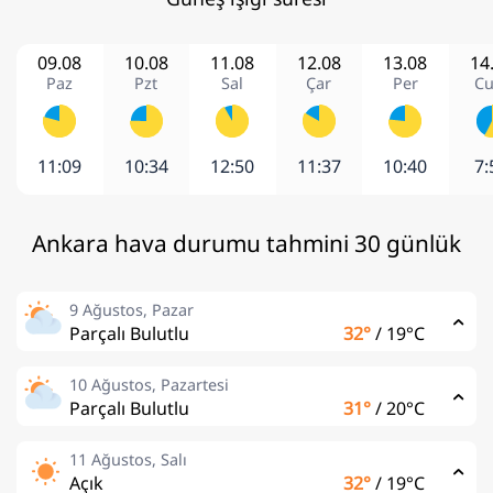
09.08
10.08
11.08
12.08
13.08
14
Paz
Pzt
Sal
Çar
Per
C
11:09
10:34
12:50
11:37
10:40
7:
Ankara hava durumu tahmini 30 günlük
9 Ağustos, Pazar
Parçalı Bulutlu
32°
/
19°C
10 Ağustos, Pazartesi
Parçalı Bulutlu
31°
/
20°C
11 Ağustos, Salı
Açık
32°
/
19°C