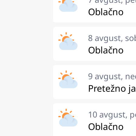
Oblačno
8 avgust, so
Oblačno
9 avgust, ne
Pretežno j
10 avgust, 
Oblačno