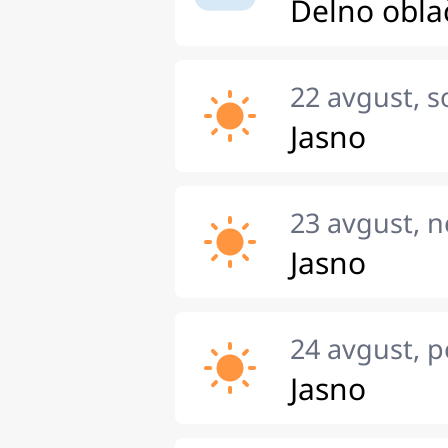
Delno obla
22 avgust, 
Jasno
23 avgust, n
Jasno
24 avgust, 
Jasno