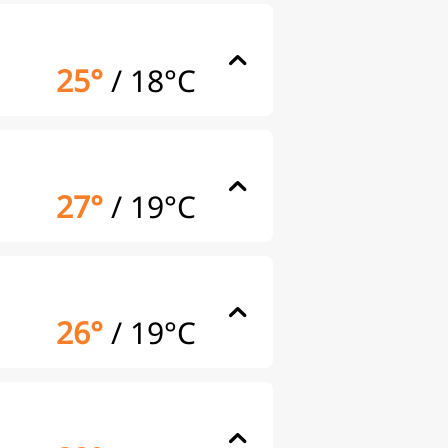
25°
/
18°C
27°
/
19°C
26°
/
19°C