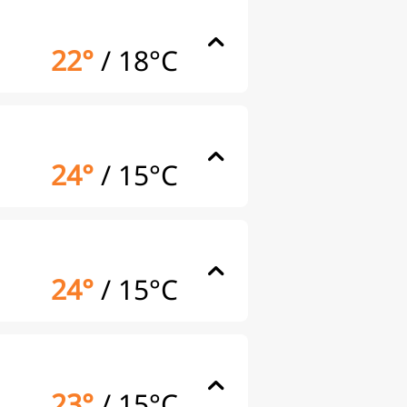
22°
/
18°C
24°
/
15°C
24°
/
15°C
23°
/
15°C