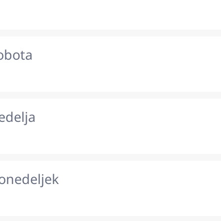
sobota
edelja
ponedeljek