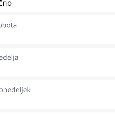
čno
sobota
edelja
ponedeljek