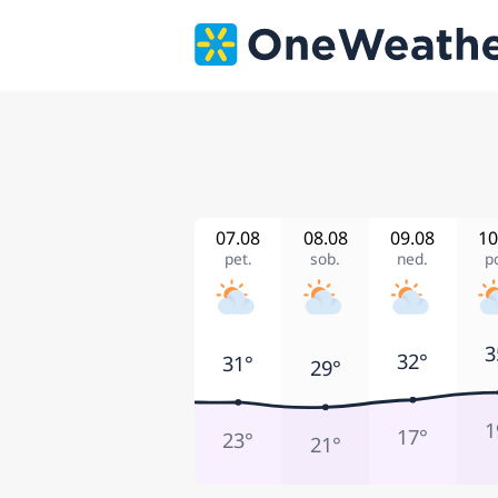
07.08
08.08
09.08
10
pet.
sob.
ned.
p
3
32°
31°
29°
1
17°
23°
21°