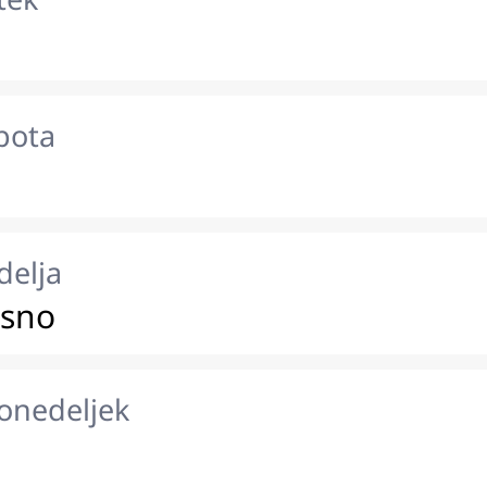
bota
delja
asno
ponedeljek