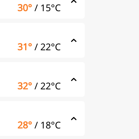
30°
/
15°C
31°
/
22°C
32°
/
22°C
28°
/
18°C