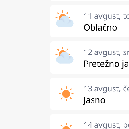
11 avgust, t
Oblačno
12 avgust, s
Pretežno j
13 avgust, č
Jasno
14 avgust, p