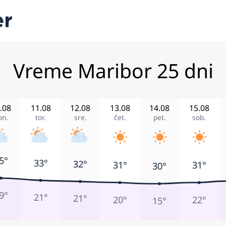
Vreme Maribor 25 dni
.08
11.08
12.08
13.08
14.08
15.08
on.
tor.
sre.
čet.
pet.
sob.
5°
33°
32°
31°
31°
30°
9°
21°
21°
20°
22°
15°