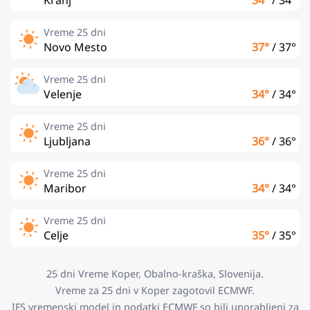
Vreme 25 dni
Novo Mesto
37°
/
37°
Vreme 25 dni
Velenje
34°
/
34°
Vreme 25 dni
Ljubljana
36°
/
36°
Vreme 25 dni
Maribor
34°
/
34°
Vreme 25 dni
Celje
35°
/
35°
25 dni Vreme Koper, Obalno-kraška, Slovenija.
Vreme za 25 dni v Koper zagotovil ECMWF.
IFS vremenski model in podatki ECMWF so bili uporabljeni za