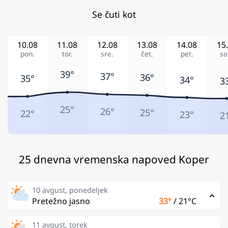
Se čuti kot
10.08
11.08
12.08
13.08
14.08
15
pon.
tor.
sre.
čet.
pet.
so
39°
37°
36°
35°
34°
3
25°
26°
25°
22°
23°
2
25 dnevna vremenska napoved Koper
10 avgust, ponedeljek
Pretežno jasno
33°
/
21°C
11 avgust, torek