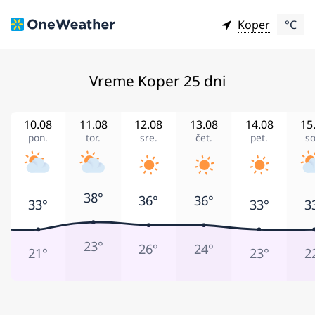
Koper
°C
Vreme Koper 25 dni
10.08
11.08
12.08
13.08
14.08
15
pon.
tor.
sre.
čet.
pet.
so
38°
36°
36°
33°
33°
3
23°
26°
24°
21°
23°
2