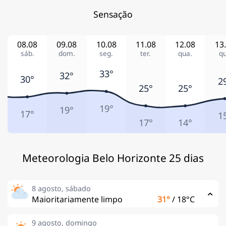
Sensação
08.08
09.08
10.08
11.08
12.08
13
sáb.
dom.
seg.
ter.
qua.
qu
33°
32°
30°
2
25°
25°
19°
19°
17°
1
17°
14°
Meteorologia Belo Horizonte 25 dias
8 agosto, sábado
Maioritariamente limpo
31°
/
18°C
9 agosto, domingo