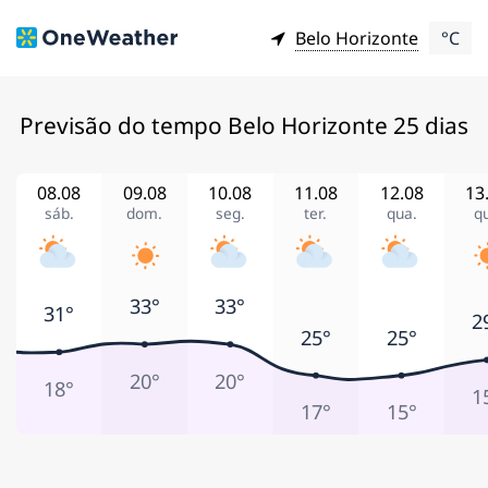
Belo Horizonte
°C
Previsão do tempo Belo Horizonte 25 dias
08.08
09.08
10.08
11.08
12.08
13
sáb.
dom.
seg.
ter.
qua.
qu
33°
33°
31°
2
25°
25°
20°
20°
18°
1
17°
15°