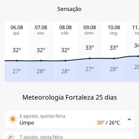
Sensação
06.08
07.08
08.08
09.08
10.08
11
qui.
sex.
sáb.
dom.
seg.
te
3
33°
33°
32°
32°
32°
2
27°
28°
27°
28°
28°
Meteorologia Fortaleza 25 dias
6 agosto, quinta-feira
Limpo
30°
/
26°C
7 agosto, sexta-feira