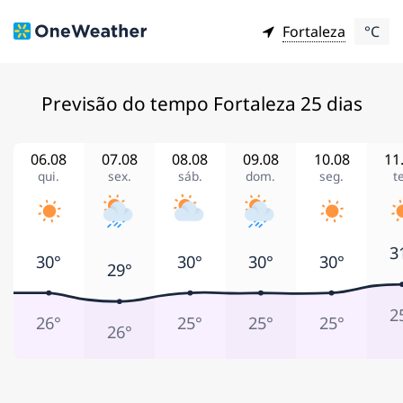
Fortaleza
°C
Previsão do tempo Fortaleza 25 dias
06.08
07.08
08.08
09.08
10.08
11
qui.
sex.
sáb.
dom.
seg.
te
3
30°
30°
30°
30°
29°
2
26°
25°
25°
25°
26°