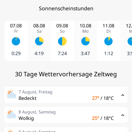
Sonnenscheinstunden
07.08
08.08
09.08
10.08
11.08
12
Fr
Sa
So
Mo
Di
M
0:29
4:19
7:24
3:47
1:12
3:
30 Tage Wettervorhersage Zeltweg
7 August, Freitag
Bedeckt
27°
/
18°C
8 August, Samstag
Wolkig
25°
/
18°C
9 August, Sonntag