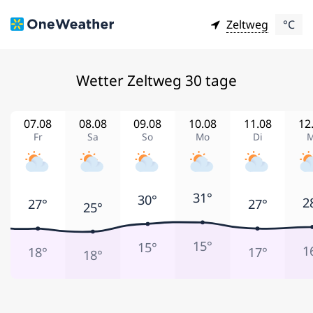
Zeltweg
°C
Wetter Zeltweg 30 tage
07.08
08.08
09.08
10.08
11.08
12
Fr
Sa
So
Mo
Di
M
31°
30°
2
27°
27°
25°
15°
15°
1
18°
17°
18°