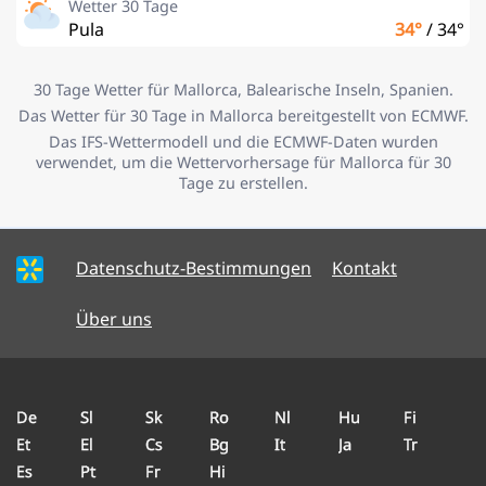
Wetter 30 Tage
Pula
34°
/
34°
30 Tage Wetter für Mallorca, Balearische Inseln, Spanien.
Das Wetter für 30 Tage in Mallorca bereitgestellt von ECMWF.
Das IFS-Wettermodell und die ECMWF-Daten wurden
verwendet, um die Wettervorhersage für Mallorca für 30
Tage zu erstellen.
Datenschutz-Bestimmungen
Kontakt
Über uns
De
Sl
Sk
Ro
Nl
Hu
Fi
Et
El
Cs
Bg
It
Ja
Tr
Es
Pt
Fr
Hi