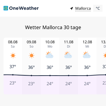
Mallorca
°C
Wetter Mallorca 30 tage
08.08
09.08
10.08
11.08
12.08
13
Sa
So
Mo
Di
Mi
D
37°
3
36°
36°
36°
36°
23°
2
23°
24°
24°
24°