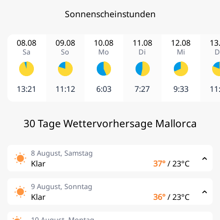
Sonnenscheinstunden
08.08
09.08
10.08
11.08
12.08
13
Sa
So
Mo
Di
Mi
D
13:21
11:12
6:03
7:27
9:33
11
30 Tage Wettervorhersage Mallorca
8 August, Samstag
Klar
37°
/
23°C
9 August, Sonntag
Klar
36°
/
23°C
10 August, Montag