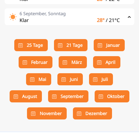
6 September, Sonntag
Klar
28°
/
21°C
25 Tage
21 Tage
Januar
Februar
März
April
Mai
Juni
Juli
August
September
Oktober
November
Dezember