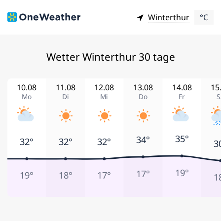
Winterthur
°C
Wetter Winterthur 30 tage
10.08
11.08
12.08
13.08
14.08
15
Mo
Di
Mi
Do
Fr
S
35°
34°
32°
32°
32°
3
19°
17°
19°
18°
17°
1