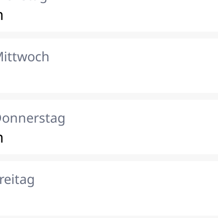
n
Mittwoch
Donnerstag
n
reitag