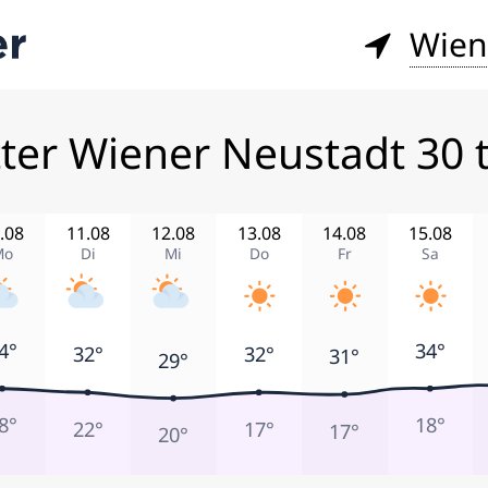
Wien
ter Wiener Neustadt 30 
.08
11.08
12.08
13.08
14.08
15.08
Mo
Di
Mi
Do
Fr
Sa
4°
34°
32°
32°
31°
29°
8°
18°
22°
17°
17°
20°