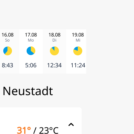
16.08
17.08
18.08
19.08
20.08
21.08
So
Mo
Di
Mi
Do
Fr
8:43
5:06
12:34
11:24
0:22
8:08
 Neustadt
31°
/
23°C