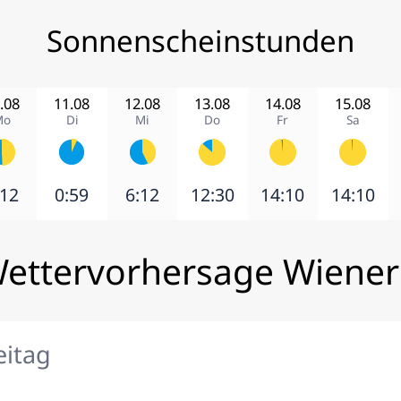
Sonnenscheinstunden
.08
11.08
12.08
13.08
14.08
15.08
Mo
Di
Mi
Do
Fr
Sa
:12
0:59
6:12
12:30
14:10
14:10
Wettervorhersage Wiener
eitag