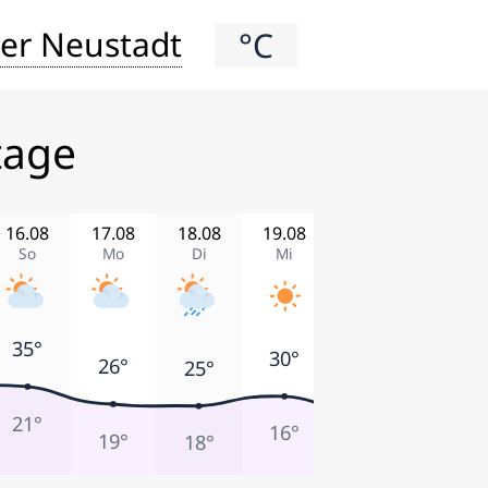
er Neustadt
°C
tage
16.08
17.08
18.08
19.08
20.08
21.08
So
Mo
Di
Mi
Do
Fr
35°
30°
26°
25°
23°
21°
21°
16°
19°
18°
18°
16°