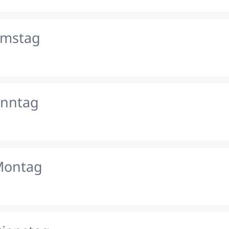
amstag
onntag
Montag