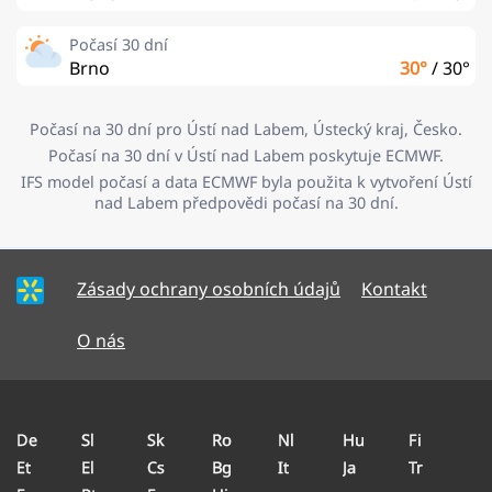
Počasí 30 dní
Brno
30°
/
30°
Počasí na 30 dní pro Ústí nad Labem, Ústecký kraj, Česko.
Počasí na 30 dní v Ústí nad Labem poskytuje ECMWF.
IFS model počasí a data ECMWF byla použita k vytvoření Ústí
nad Labem předpovědi počasí na 30 dní.
Zásady ochrany osobních údajů
Kontakt
O nás
De
Sl
Sk
Ro
Nl
Hu
Fi
Et
El
Cs
Bg
It
Ja
Tr