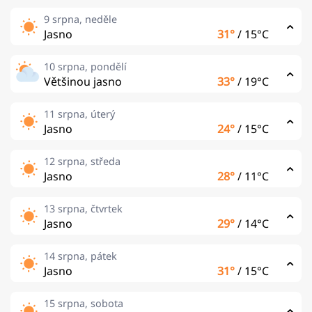
9 srpna, neděle
Jasno
31°
/
15°C
10 srpna, pondělí
Většinou jasno
33°
/
19°C
11 srpna, úterý
Jasno
24°
/
15°C
12 srpna, středa
Jasno
28°
/
11°C
13 srpna, čtvrtek
Jasno
29°
/
14°C
14 srpna, pátek
Jasno
31°
/
15°C
15 srpna, sobota