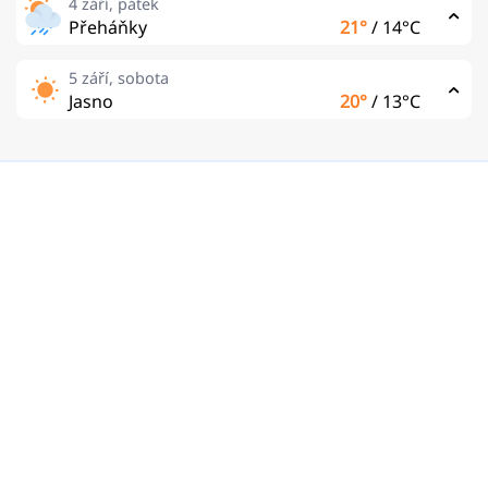
4 září, pátek
Přeháňky
21°
/
14°C
5 září, sobota
Jasno
20°
/
13°C