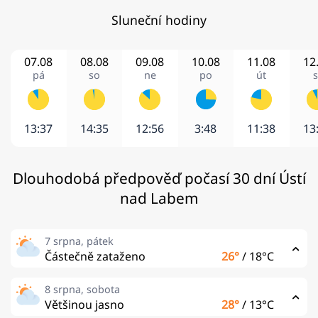
Sluneční hodiny
07.08
08.08
09.08
10.08
11.08
12
pá
so
ne
po
út
s
13:37
14:35
12:56
3:48
11:38
13
Dlouhodobá předpověď počasí 30 dní Ústí
nad Labem
7 srpna, pátek
Částečně zataženo
26°
/
18°C
8 srpna, sobota
Většinou jasno
28°
/
13°C