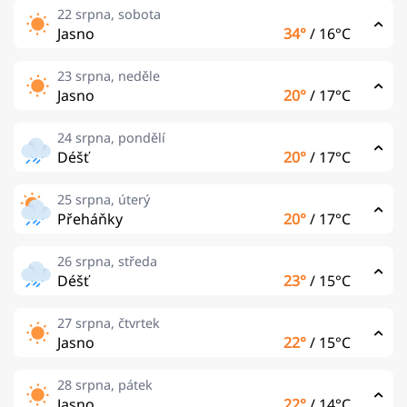
22 srpna, sobota
Jasno
34°
/
16°C
23 srpna, neděle
Jasno
20°
/
17°C
24 srpna, pondělí
Déšť
20°
/
17°C
25 srpna, úterý
Přeháňky
20°
/
17°C
26 srpna, středa
Déšť
23°
/
15°C
27 srpna, čtvrtek
Jasno
22°
/
15°C
28 srpna, pátek
Jasno
22°
/
14°C