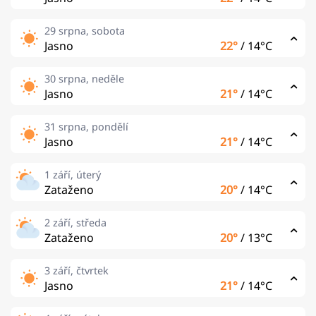
29 srpna, sobota
Jasno
22°
/
14°C
30 srpna, neděle
Jasno
21°
/
14°C
31 srpna, pondělí
Jasno
21°
/
14°C
1 září, úterý
Zataženo
20°
/
14°C
2 září, středa
Zataženo
20°
/
13°C
3 září, čtvrtek
Jasno
21°
/
14°C