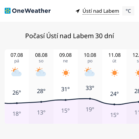
Ústí nad Labem
°C
Počasí Ústí nad Labem 30 dní
07.08
08.08
09.08
10.08
11.08
12
pá
so
ne
po
út
s
33°
31°
28°
2
26°
24°
19°
15°
13°
1
18°
15°