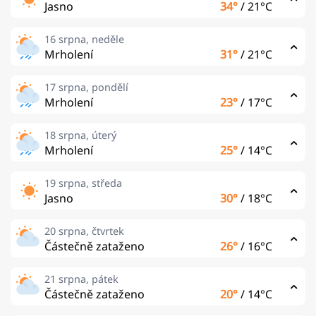
Jasno
34°
/
21°C
16 srpna, neděle
Mrholení
31°
/
21°C
17 srpna, pondělí
Mrholení
23°
/
17°C
18 srpna, úterý
Mrholení
25°
/
14°C
19 srpna, středa
Jasno
30°
/
18°C
20 srpna, čtvrtek
Částečně zataženo
26°
/
16°C
21 srpna, pátek
Částečně zataženo
20°
/
14°C