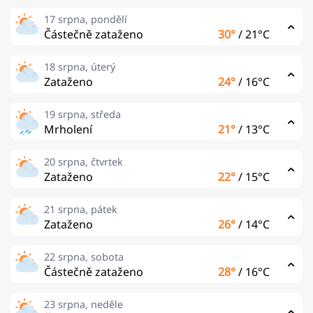
17 srpna, pondělí
Částečně zataženo
30°
/
21°C
18 srpna, úterý
Zataženo
24°
/
16°C
19 srpna, středa
Mrholení
21°
/
13°C
20 srpna, čtvrtek
Zataženo
22°
/
15°C
21 srpna, pátek
Zataženo
26°
/
14°C
22 srpna, sobota
Částečně zataženo
28°
/
16°C
23 srpna, neděle