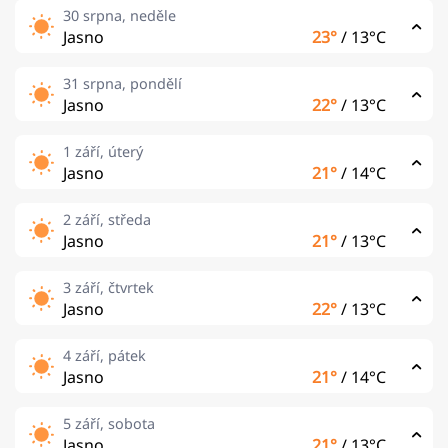
30 srpna, neděle
Jasno
23°
/
13°C
31 srpna, pondělí
Jasno
22°
/
13°C
1 září, úterý
Jasno
21°
/
14°C
2 září, středa
Jasno
21°
/
13°C
3 září, čtvrtek
Jasno
22°
/
13°C
4 září, pátek
Jasno
21°
/
14°C
5 září, sobota
Jasno
21°
/
13°C