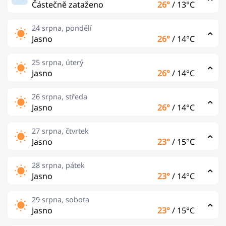
Částečně zataženo
26°
/
13°C
24 srpna, pondělí
Jasno
26°
/
14°C
25 srpna, úterý
Jasno
26°
/
14°C
26 srpna, středa
Jasno
26°
/
14°C
27 srpna, čtvrtek
Jasno
23°
/
15°C
28 srpna, pátek
Jasno
23°
/
14°C
29 srpna, sobota
Jasno
23°
/
15°C