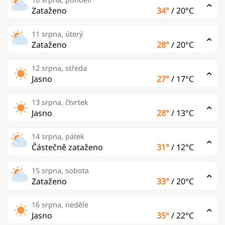
Zataženo
34°
/
20°C
11 srpna, úterý
Zataženo
28°
/
20°C
12 srpna, středa
Jasno
27°
/
17°C
13 srpna, čtvrtek
Jasno
28°
/
13°C
14 srpna, pátek
Částečně zataženo
31°
/
12°C
15 srpna, sobota
Zataženo
33°
/
20°C
16 srpna, neděle
Jasno
35°
/
22°C