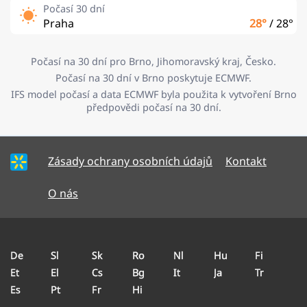
Počasí 30 dní
Praha
28°
/
28°
Počasí na 30 dní pro Brno, Jihomoravský kraj, Česko.
Počasí na 30 dní v Brno poskytuje ECMWF.
IFS model počasí a data ECMWF byla použita k vytvoření Brno
předpovědi počasí na 30 dní.
Zásady ochrany osobních údajů
Kontakt
O nás
De
Sl
Sk
Ro
Nl
Hu
Fi
Et
El
Cs
Bg
It
Ja
Tr
Es
Pt
Fr
Hi