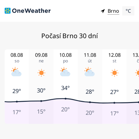
Brno
°C
Počasí Brno 30 dní
08.08
09.08
10.08
11.08
12.08
13
so
ne
po
út
st
č
34°
30°
29°
28°
2
27°
20°
15°
17°
20°
1
17°