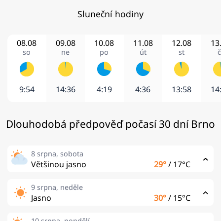
Sluneční hodiny
08.08
09.08
10.08
11.08
12.08
13
so
ne
po
út
st
č
9:54
14:36
4:19
4:36
13:58
14
Dlouhodobá předpověď počasí 30 dní Brno
8 srpna, sobota
Většinou jasno
29°
/
17°C
9 srpna, neděle
Jasno
30°
/
15°C
10 srpna, pondělí