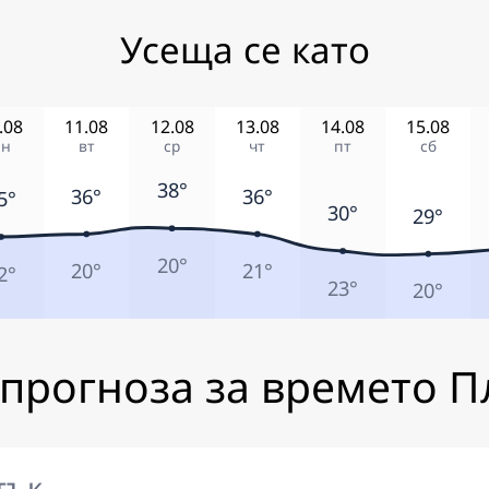
Усеща се като
.08
11.08
12.08
13.08
14.08
15.08
пн
вт
ср
чт
пт
сб
38°
36°
36°
5°
30°
29°
20°
20°
21°
2°
23°
20°
прогноза за времето П
тък