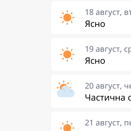
18 август, 
Ясно
19 август, с
Ясно
20 август, 
Частична 
21 август, 