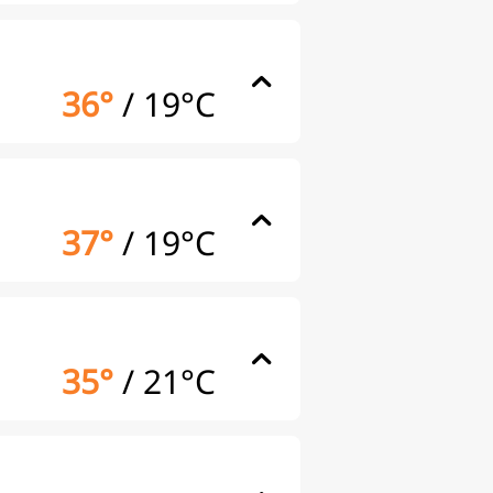
36°
/
19°C
37°
/
19°C
35°
/
21°C