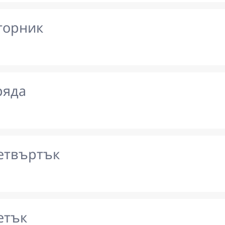
вторник
ряда
четвъртък
петък