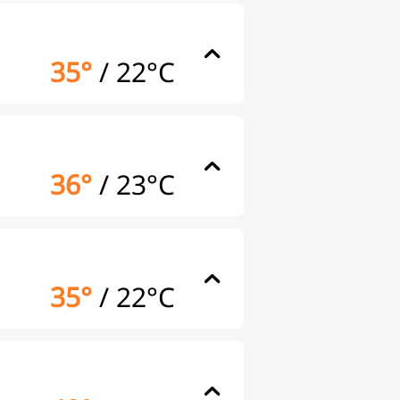
35°
/
22°C
36°
/
23°C
35°
/
22°C