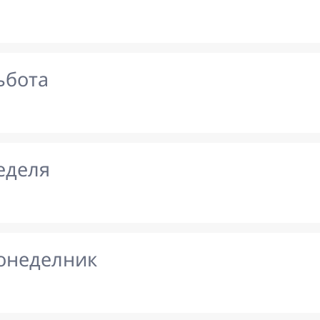
събота
неделя
понеделник