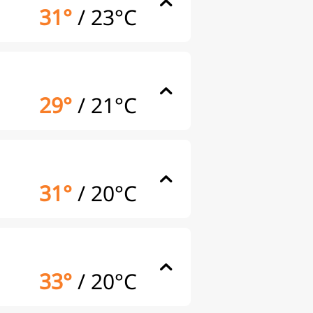
31°
/
23°C
29°
/
21°C
31°
/
20°C
33°
/
20°C