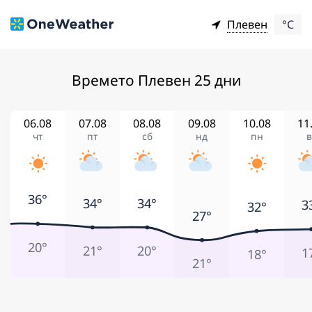
Плевен
°C
Времето Плевен 25 дни
06.08
07.08
08.08
09.08
10.08
11
чт
пт
сб
нд
пн
в
36°
34°
34°
3
32°
27°
20°
21°
20°
1
18°
21°