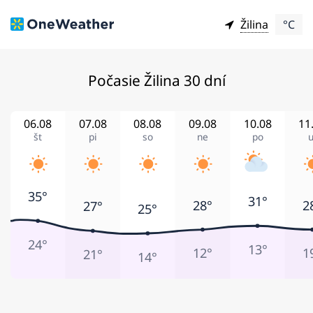
Žilina
°C
Počasie Žilina 30 dní
06.08
07.08
08.08
09.08
10.08
11
št
pi
so
ne
po
u
35°
31°
28°
2
27°
25°
24°
13°
12°
1
21°
14°