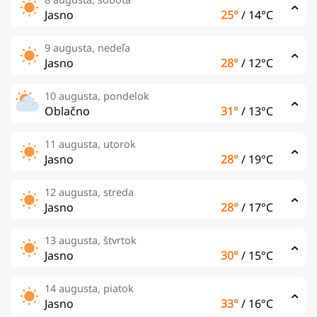
Jasno
25°
/
14°C
9 augusta, nedeľa
Jasno
28°
/
12°C
10 augusta, pondelok
Oblačno
31°
/
13°C
11 augusta, utorok
Jasno
28°
/
19°C
12 augusta, streda
Jasno
28°
/
17°C
13 augusta, štvrtok
Jasno
30°
/
15°C
14 augusta, piatok
Jasno
33°
/
16°C