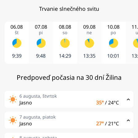
Trvanie slnečného svitu
06.08
07.08
08.08
09.08
10.08
11
št
pi
so
ne
po
u
9:39
9:48
14:29
13:35
10:01
13
Predpoveď počasia na 30 dní Žilina
6 augusta, štvrtok
Jasno
35°
/
24°C
7 augusta, piatok
Jasno
27°
/
21°C
8 augusta, sobota