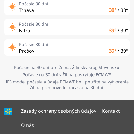
Počasie 30 dní
Trnava
38°
/
38°
Počasie 30 dní
Nitra
39°
/
39°
Počasie 30 dní
Prešov
39°
/
39°
Počasie na 30 dní pre Žilina, Žilinský kraj, Slovensko.
Počasie na 30 dní v Žilina poskytuje ECMWF.
IFS model počasia a údaje ECMWF boli použité na vytvorenie
Žilina predpovede počasia na 30 dní.
Zásady ochrany osobných údajov
Kontakt
O nás