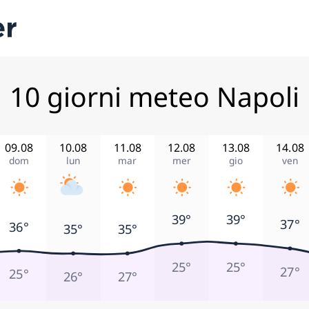
10 giorni meteo Napoli
09.08
10.08
11.08
12.08
13.08
14.08
dom
lun
mar
mer
gio
ven
39°
39°
37°
36°
35°
35°
25°
25°
27°
25°
26°
27°