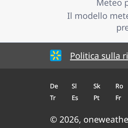
Meteo p
Il modello mete
pr
Politica sulla 
De
Sl
Sk
Ro
Tr
Es
Pt
Fr
© 2026, oneweathe