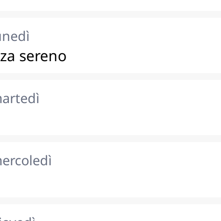
unedì
nza sereno
martedì
ercoledì