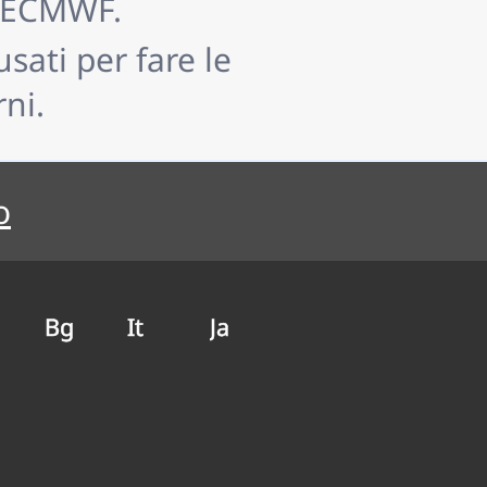
a ECMWF.
sati per fare le
ni.
o
Bg
It
Ja