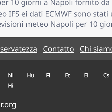
er 10 giorni a Napoli fornito d
o IFS ei dati ECMWF sono stati u
evisioni meteo Napoli per 10 gior
riservatezza
Contatto
Chi siam
Nl
Hu
Fi
Et
El
Cs
Hi
r.org