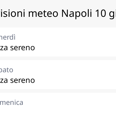
isioni meteo Napoli 10 g
nerdì
nza sereno
bato
nza sereno
omenica