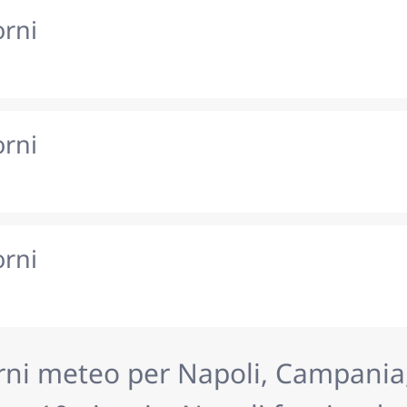
orni
orni
orni
rni meteo per Napoli, Campania, 