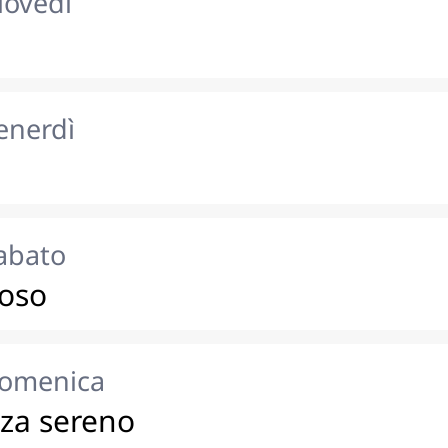
iovedì
enerdì
sabato
oso
domenica
nza sereno