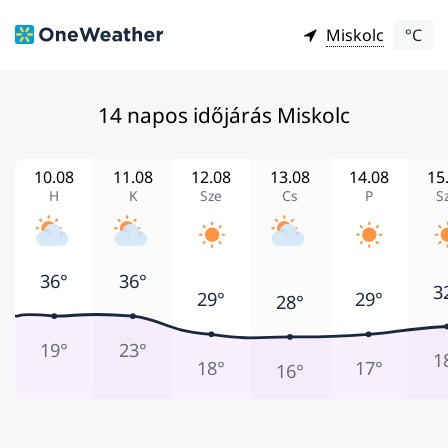
Miskolc
°C
14 napos időjárás Miskolc
10.08
11.08
12.08
13.08
14.08
15
H
K
Sze
Cs
P
S
36°
36°
3
29°
29°
28°
19°
23°
1
18°
17°
16°