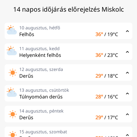
14 napos időjárás előrejelzés Miskolc
10 augusztus, hétfő
Felhős
36°
/
19°C
11 augusztus, kedd
Helyenként felhős
36°
/
23°C
12 augusztus, szerda
Derűs
29°
/
18°C
13 augusztus, csütörtök
Túlnyomóan derűs
28°
/
16°C
14 augusztus, péntek
Derűs
29°
/
17°C
15 augusztus, szombat