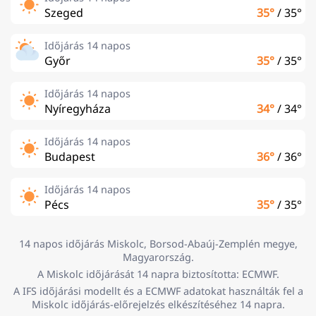
Szeged
35°
/
35°
Időjárás 14 napos
Győr
35°
/
35°
Időjárás 14 napos
Nyíregyháza
34°
/
34°
Időjárás 14 napos
Budapest
36°
/
36°
Időjárás 14 napos
Pécs
35°
/
35°
14 napos időjárás Miskolc, Borsod-Abaúj-Zemplén megye,
Magyarország.
A Miskolc időjárását 14 napra biztosította: ECMWF.
A IFS időjárási modellt és a ECMWF adatokat használták fel a
Miskolc időjárás-előrejelzés elkészítéséhez 14 napra.