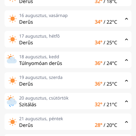
Derűs
32°
/
18°C
16 augusztus, vasárnap
Derűs
34°
/
22°C
17 augusztus, hétfő
Derűs
34°
/
25°C
18 augusztus, kedd
Túlnyomóan derűs
36°
/
24°C
19 augusztus, szerda
Derűs
36°
/
25°C
20 augusztus, csütörtök
Szitálás
32°
/
21°C
21 augusztus, péntek
Derűs
28°
/
20°C