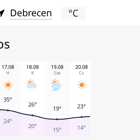
Debrecen
°C
os
17.08
18.08
19.08
20.08
21.08
22.08
H
K
Sze
Cs
P
Szo
35°
27°
26°
25°
23°
19°
24°
17°
20°
15°
14°
15°