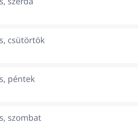
s, szerda
s, csütörtök
s, péntek
s, szombat