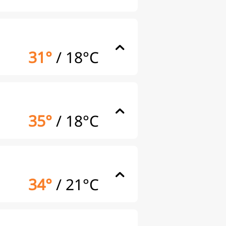
31°
/
18°C
35°
/
18°C
34°
/
21°C