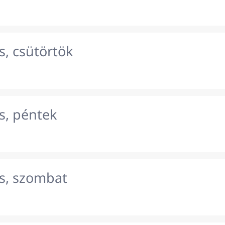
s, csütörtök
s, péntek
s, szombat