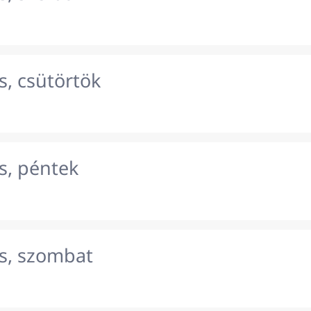
s, csütörtök
s, péntek
s, szombat