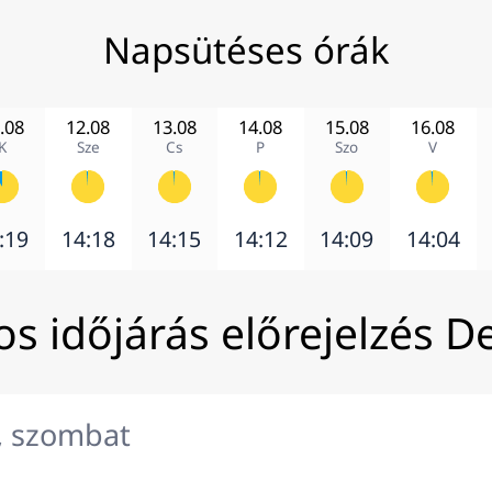
Napsütéses órák
.08
12.08
13.08
14.08
15.08
16.08
K
Sze
Cs
P
Szo
V
:19
14:18
14:15
14:12
14:09
14:04
s időjárás előrejelzés 
, szombat