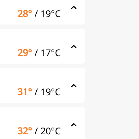
28°
/
19°C
29°
/
17°C
31°
/
19°C
32°
/
20°C