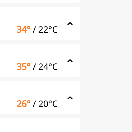
34°
/
22°C
35°
/
24°C
26°
/
20°C