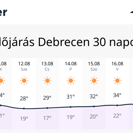
dőjárás Debrecen 30 nap
.08
12.08
13.08
14.08
15.08
16.08
K
Sze
Cs
P
Szo
V
4°
34°
32°
31°
29°
28°
1°
22°
20°
19°
17°
19°