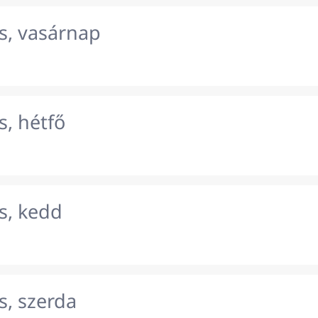
s, vasárnap
, hétfő
s, kedd
s, szerda