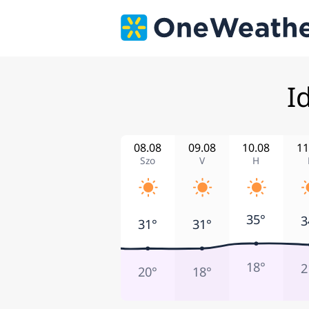
I
08.08
09.08
10.08
11
Szo
V
H
35°
3
31°
31°
18°
2
20°
18°