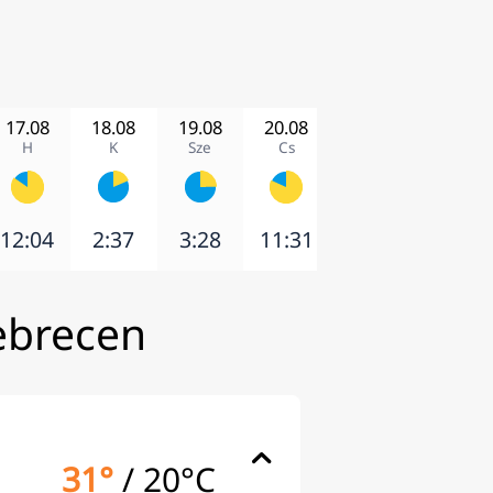
17.08
18.08
19.08
20.08
21.08
22.08
H
K
Sze
Cs
P
Szo
12:04
2:37
3:28
11:31
13:50
1:38
Debrecen
31°
/
20°C