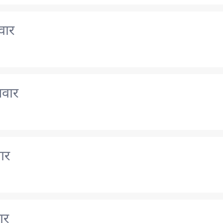
वार
लवार
ार
ार