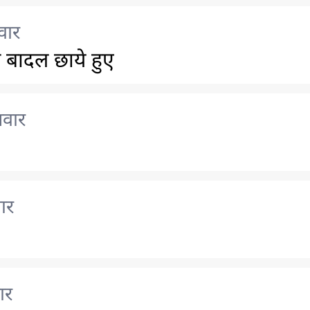
वार
 बादल छाये हुए
लवार
ार
ार