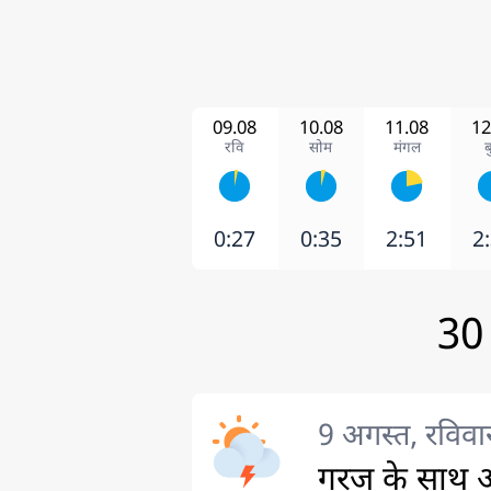
09.08
10.08
11.08
12
रवि
सोम
मंगल
ब
0:27
0:35
2:51
2
30 
9 अगस्त, रविवा
गरज के साथ आ