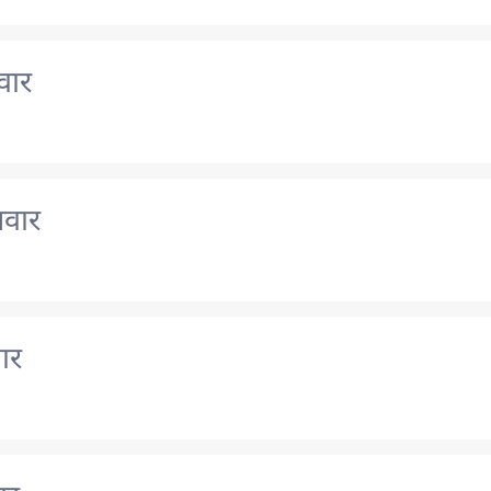
वार
लवार
ार