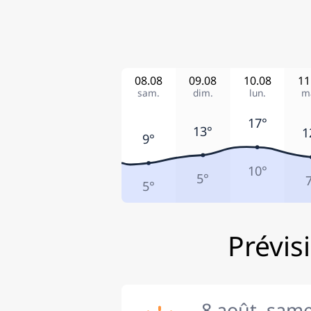
08.08
09.08
10.08
11
sam.
dim.
lun.
m
17°
13°
1
9°
10°
5°
5°
Prévis
8 août, sam