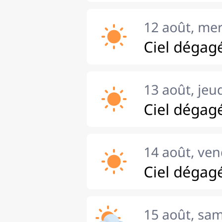
12 août, mer
Ciel dégag
13 août, jeu
Ciel dégag
14 août, ven
Ciel dégag
15 août, sa