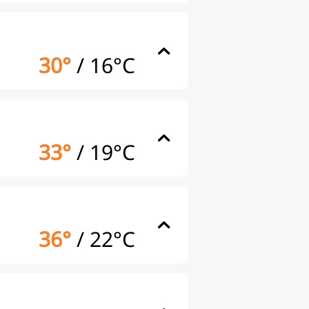
30°
/
16°C
33°
/
19°C
36°
/
22°C