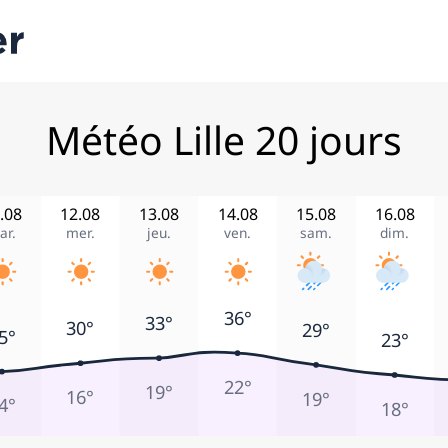
Météo Lille 20 jours
.08
12.08
13.08
14.08
15.08
16.08
ar.
mer.
jeu.
ven.
sam.
dim.
36°
33°
30°
29°
5°
23°
22°
19°
16°
19°
4°
18°