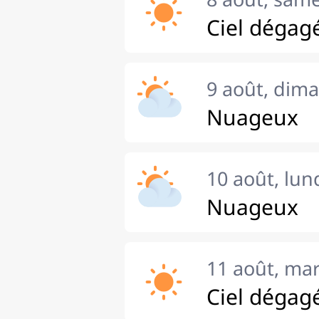
Ciel dégag
9 août, dim
Nuageux
10 août, lun
Nuageux
11 août, mar
Ciel dégag