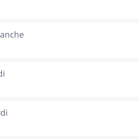
manche
di
di