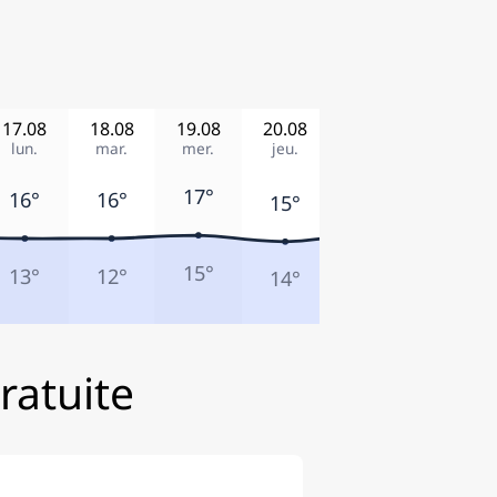
17.08
18.08
19.08
20.08
21.08
22.08
lun.
mar.
mer.
jeu.
ven.
sam.
17°
17°
16°
16°
15°
15°
15°
15°
13°
12°
14°
14°
ratuite