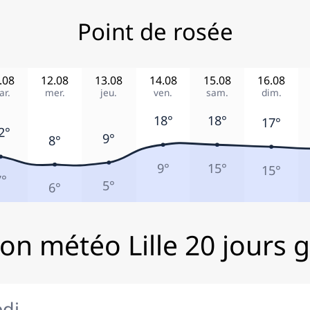
Point de rosée
.08
12.08
13.08
14.08
15.08
16.08
ar.
mer.
jeu.
ven.
sam.
dim.
18°
18°
17°
2°
9°
8°
9°
15°
15°
7°
5°
6°
ion météo Lille 20 jours g
edi