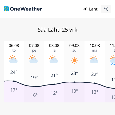
Lahti
°C
Sää Lahti 25 vrk
06.08
07.08
08.08
09.08
10.08
11
to
pe
la
su
ma
t
24°
23°
22°
21°
19°
1
17°
10°
13°
12°
16°
1