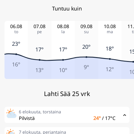
Tuntuu kuin
06.08
07.08
08.08
09.08
10.08
11
to
pe
la
su
ma
t
23°
20°
18°
17°
17°
1
16°
9°
12°
13°
10°
1
Lahti Sää 25 vrk
6 elokuuta, torstaina
Pilvistä
24°
/
17°C
7 elokuuta, perjantaina