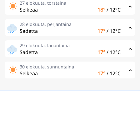
27 elokuuta, torstaina
Selkeää
18°
/
12°C
28 elokuuta, perjantaina
Sadetta
17°
/
12°C
29 elokuuta, lauantaina
Sadetta
17°
/
12°C
30 elokuuta, sunnuntaina
Selkeää
17°
/
12°C