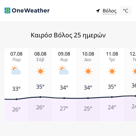
Βόλος
°C
Kαιρόσ Βόλος 25 ημερών
07.08
08.08
09.08
10.08
11.08
12
Παρ
Σάβ
Κυρ
Δευ
Τρί
Τ
3
35°
35°
34°
34°
33°
2
26°
24°
27°
25°
26°