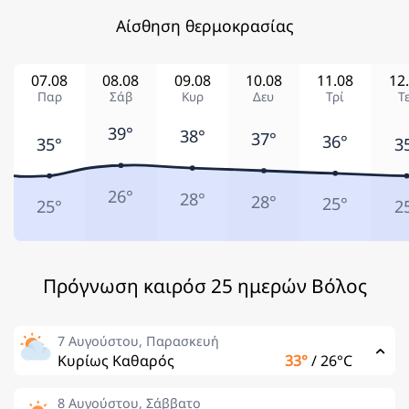
Αίσθηση θερμοκρασίας
07.08
08.08
09.08
10.08
11.08
12
Παρ
Σάβ
Κυρ
Δευ
Τρί
Τ
39°
38°
37°
36°
35°
3
26°
28°
28°
25°
25°
2
Πρόγνωση καιρόσ 25 ημερών Βόλος
7 Αυγούστου, Παρασκευή
Κυρίως Καθαρός
33°
/
26°C
8 Αυγούστου, Σάββατο