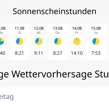
Sonnenscheinstunden
.08
11.08
12.08
13.08
14.08
15.08
Mo
Di
Mi
Do
Fr
Sa
:40
8:21
9:11
8:27
14:10
7:53
ge Wettervorhersage Stu
eitag