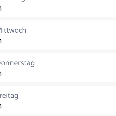
n
Mittwoch
n
Donnerstag
n
reitag
n