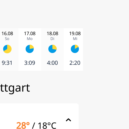
16.08
17.08
18.08
19.08
20.08
21.08
So
Mo
Di
Mi
Do
Fr
9:31
3:09
4:00
2:20
7:07
2:26
ttgart
28°
/
18°C