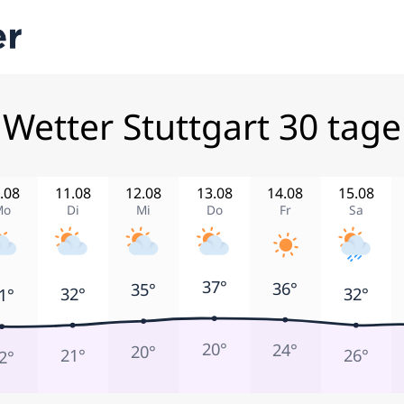
Wetter Stuttgart 30 tage
.08
11.08
12.08
13.08
14.08
15.08
Mo
Di
Mi
Do
Fr
Sa
37°
36°
35°
32°
32°
1°
20°
24°
20°
21°
26°
2°