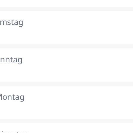
amstag
onntag
Montag