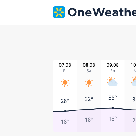
07.08
08.08
09.08
10
Fr
Sa
So
35°
32°
3
28°
18°
18°
2
18°