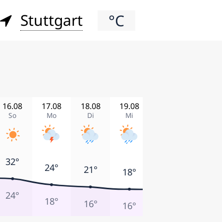
Stuttgart
°C
16.08
17.08
18.08
19.08
20.08
21.08
So
Mo
Di
Mi
Do
Fr
32°
24°
24°
21°
18°
18°
24°
18°
12°
16°
16°
14°