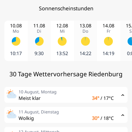
Sonnenscheinstunden
10.08
11.08
12.08
13.08
14.08
15
Mo
Di
Mi
Do
Fr
S
10:17
9:30
13:52
14:22
14:19
0:
30 Tage Wettervorhersage Riedenburg
10 August, Montag
Meist klar
34°
/
17°C
11 August, Dienstag
Wolkig
30°
/
18°C
12 August, Mittwoch