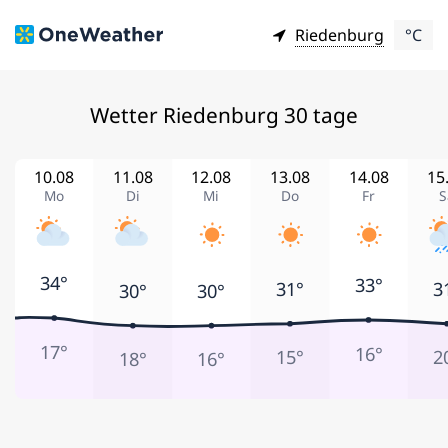
Riedenburg
°C
Wetter Riedenburg 30 tage
10.08
11.08
12.08
13.08
14.08
15
Mo
Di
Mi
Do
Fr
S
34°
33°
31°
3
30°
30°
17°
16°
15°
2
18°
16°