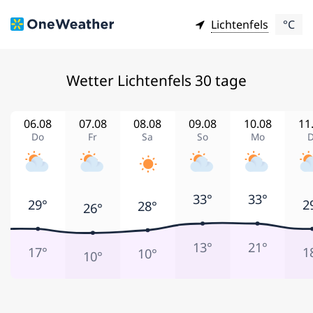
Lichtenfels
°C
Wetter Lichtenfels 30 tage
06.08
07.08
08.08
09.08
10.08
11
Do
Fr
Sa
So
Mo
D
33°
33°
29°
2
28°
26°
13°
21°
17°
1
10°
10°