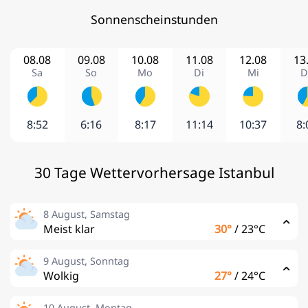
Sonnenscheinstunden
08.08
09.08
10.08
11.08
12.08
13
Sa
So
Mo
Di
Mi
D
8:52
6:16
8:17
11:14
10:37
8:
30 Tage Wettervorhersage Istanbul
8 August, Samstag
Meist klar
30°
/
23°C
9 August, Sonntag
Wolkig
27°
/
24°C
10 August, Montag