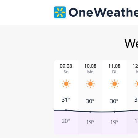
We
09.08
10.08
11.08
12
So
Mo
Di
31°
3
30°
30°
20°
1
19°
19°