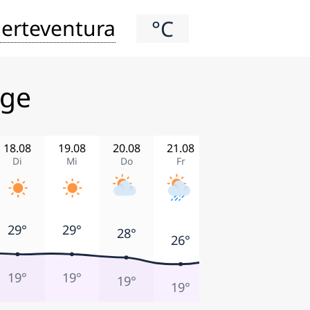
erteventura
°C
age
18.08
19.08
20.08
21.08
22.08
23.08
Di
Mi
Do
Fr
Sa
So
29°
29°
29°
28°
28°
26°
19°
19°
19°
19°
18°
19°