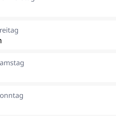
reitag
n
Samstag
Sonntag