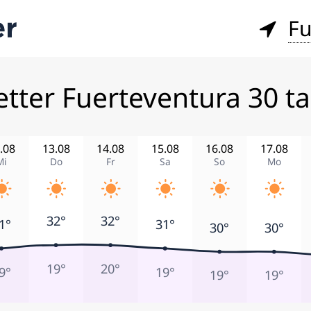
Fu
tter Fuerteventura 30 t
.08
13.08
14.08
15.08
16.08
17.08
Mi
Do
Fr
Sa
So
Mo
32°
32°
1°
31°
30°
30°
19°
20°
9°
19°
19°
19°