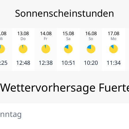
Sonnenscheinstunden
.08
13.08
14.08
15.08
16.08
17.08
Mi
Do
Fr
Sa
So
Mo
:25
12:48
12:38
10:51
10:20
11:34
 Wettervorhersage Fuert
onntag