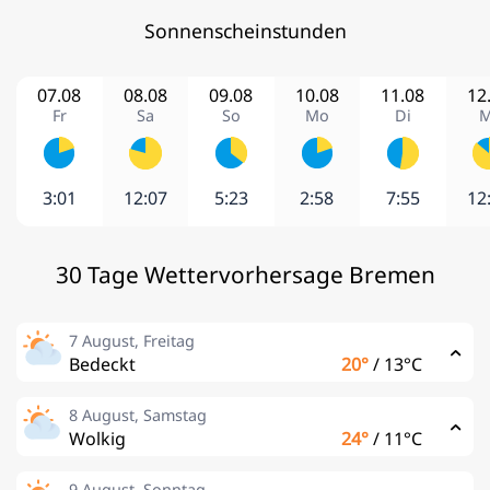
Sonnenscheinstunden
07.08
08.08
09.08
10.08
11.08
12
Fr
Sa
So
Mo
Di
M
3:01
12:07
5:23
2:58
7:55
12
30 Tage Wettervorhersage Bremen
7 August, Freitag
Bedeckt
20°
/
13°C
8 August, Samstag
Wolkig
24°
/
11°C
9 August, Sonntag