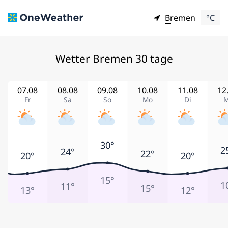
Bremen
°C
Wetter Bremen 30 tage
07.08
08.08
09.08
10.08
11.08
12
Fr
Sa
So
Mo
Di
M
30°
2
24°
22°
20°
20°
15°
1
11°
15°
13°
12°