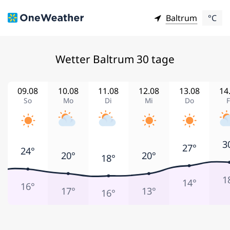
Baltrum
°C
Wetter Baltrum 30 tage
09.08
10.08
11.08
12.08
13.08
14
So
Mo
Di
Mi
Do
F
3
27°
24°
20°
20°
18°
1
14°
16°
17°
13°
16°